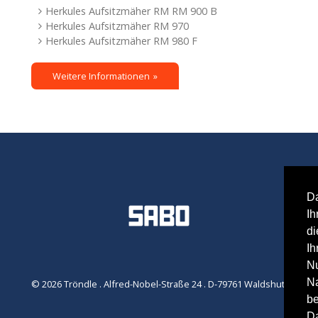
Herkules Aufsitzmäher RM RM 900 B
Herkules Aufsitzmäher RM 970
Herkules Aufsitzmäher RM 980 F
Weitere Informationen
Da
Ih
di
Ih
Nu
Na
© 2026 Tröndle . Alfred-Nobel-Straße 24 . D-79761 Waldshut-Tiengen
be
Da