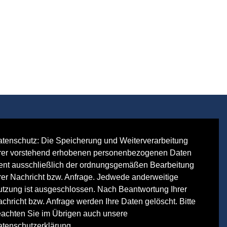
tenschutz: Die Speicherung und Weiterverarbeitung
rer vorstehend erhobenen personenbezogenen Daten
ent ausschließlich der ordnungsgemäßen Bearbeitung
rer Nachricht bzw. Anfrage. Jedwede anderweitige
tzung ist ausgeschlossen. Nach Beantwortung Ihrer
chricht bzw. Anfrage werden Ihre Daten gelöscht. Bitte
Navigation
 . Alle Rechte vorbehalten.
Impressum
Datenschutz
überspringen
achten Sie im Übrigen auch unsere
tenschutzerklärung
.